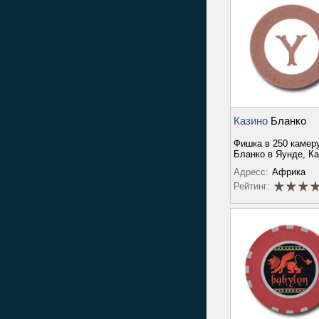
Казино
Бланко
Фишка в 250 камер
Бланко в Яунде, К
Адресс:
Африка
Рейтинг: