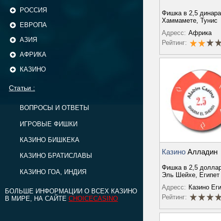
РОССИЯ
Фишка в 2,5 динара
Хаммамете, Тунис
ЕВРОПА
Адресс:
Африка
АЗИЯ
Рейтинг:
АФРИКА
КАЗИНО
Статьи :
ВОПРОСЫ И ОТВЕТЫ
ИГРОВЫЕ ФИШКИ
КАЗИНО БИШКЕКА
Казино
Алладин
КАЗИНО БРАТИСЛАВЫ
Фишка в 2,5 долла
КАЗИНО ГОА, ИНДИЯ
Эль Шейхе, Египет
Адресс:
Казино Еги
БОЛЬШЕ ИНФОРМАЦИИ О ВСЕХ КАЗИНО
Рейтинг:
В МИРЕ, НА САЙТЕ
CHOICECASINO