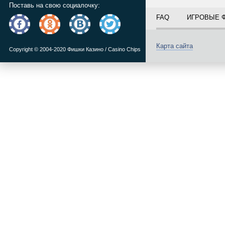
Поставь на свою социалочку:
FAQ
ИГРОВЫЕ 
Карта сайта
Copyright © 2004-2020 Фишки Казино / Casino Chips