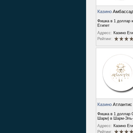
Казино
Амбассад
Фишка в 1 доллар 
Египет
Адресс:
Казино Еги
Рейтинг:
Казино
Атлантис
Фишка в 1 доллар 
Шарм) в Шарм-Эль-
Адресс:
Казино Еги
Рейтинг: