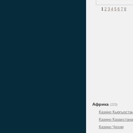
1
2
3
4
5
6
7
8
Африка
(223)
Казино Кыргызста
Казино Казахстана
Казино Чехии