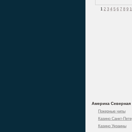
1
2
3
4
5
6
7
8
9
1
Америка Северная
Покерные чипы
Казино Санкт-Пете
Казино Украины