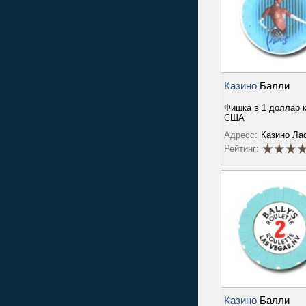
Казино
Балли
Фишка в 1 доллар к
США
Адресс:
Казино Ла
Рейтинг:
Казино
Балли