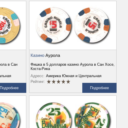
Казино
Аурола
рола в Сан
Фишка в 5 долларов казино Аурола в Сан Хосе,
Коста-Рика
альная
Адресс:
Америка Южная и Центральная
Рейтинг:
Подробнее
Подробнее