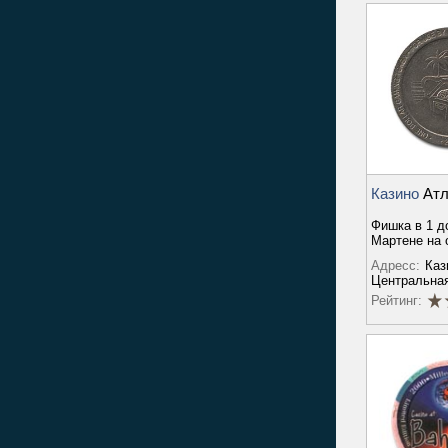
Казино
Атл
Фишка в 1 д
Мартене на 
Адресс:
Каз
Центральна
Рейтинг: