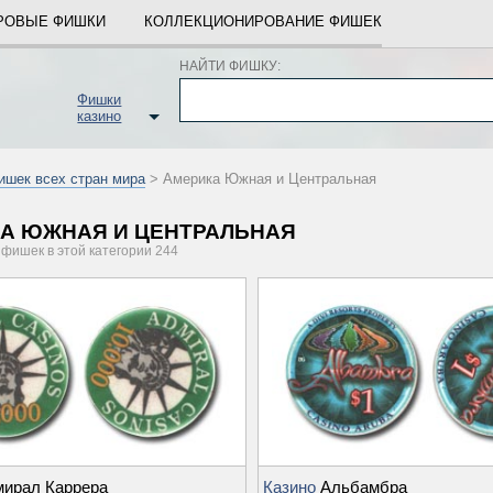
РОВЫЕ ФИШКИ
КОЛЛЕКЦИОНИРОВАНИЕ ФИШЕК
НАЙТИ ФИШКУ:
Фишки
казино
ишек всех стран мира
> Америка Южная и Центральная
А ЮЖНАЯ И ЦЕНТРАЛЬНАЯ
фишек в этой категории 244
ирал Каррера
Казино
Альбамбра