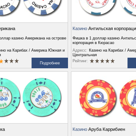
рикана
Казино
Антильская корпораци
оллар казино Американа на острове
Фишка в 1 доллар казино Антиль
корпорация в Кюрасао
ино на Карибах / Америка Южная и
Адресс:
Казино на Карибах / Ам
я
Центральная
Рейтинг:
Подробнее
ка
Казино
Аруба Каррибиен