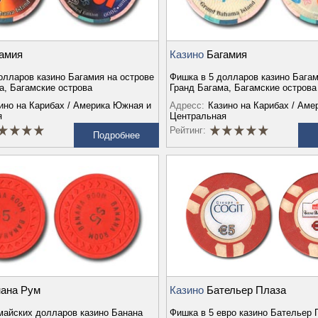
амия
Казино
Багамия
олларов казино Багамия на острове
Фишка в 5 долларов казино Багам
а, Багамские острова
Гранд Багама, Багамские острова
ино на Карибах / Америка Южная и
Адресс:
Казино на Карибах / Ам
я
Центральная
Рейтинг:
Подробнее
ана Рум
Казино
Бательер Плаза
майских долларов казино Банана
Фишка в 5 евро казино Бательер 