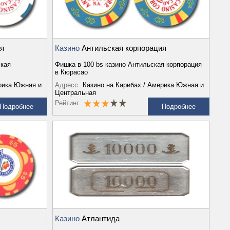
я
Казино
Антильская корпорация
ская
Фишка в 100 bs казино Антильская корпорация
в Кюрасао
ерика Южная и
Адресс:
Казино на Карибах / Америка Южная и
Центральная
Рейтинг:
Подробнее
Подробнее
Казино
Атлантида