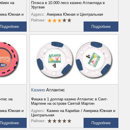
ибиен на
Плэкса в 10.000 песо казино Атлантида в
Уругвае
ерика Южная и
Адресс:
Америка Южная и Центральная
Рейтинг:
Подробнее
Подробнее
Казино
Атлантис
нтис на
Фишка в 1 доллар казино Атлантис в Синт-
Мартене на острове Святой Мартин
ерика Южная и
Адресс:
Казино на Карибах / Америка Южная и
Центральная
Рейтинг:
Подробнее
Подробнее