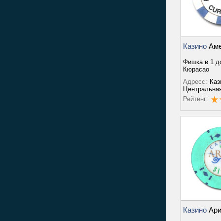
Казино
Аме
Фишка в 1 д
Кюрасао
Адресс:
Каз
Центральна
Рейтинг:
Казино
Ари