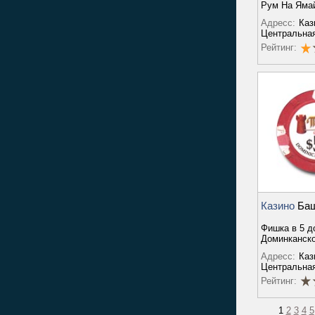
Рум На Яма
Адресс:
Каз
Центральна
Рейтинг:
Казино
Ба
Фишка в 5 д
Доминканско
Адресс:
Каз
Центральна
Рейтинг:
1
2
3
4
5