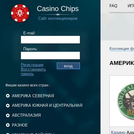
FAQ
ИГ
Casino Chips
Сайт коллекционеров
E-mail:
Коллекция ф
Пароль:
АМЕРИК
Регистрация
Восстановить
пароль
Фишки казино всех стран :
АМЕРИКА СЕВЕРНАЯ
АМЕРИКА ЮЖНАЯ И ЦЕНТРАЛЬНАЯ
АВСТРАЛАЗИЯ
РАЗНОЕ
Казино
Адм