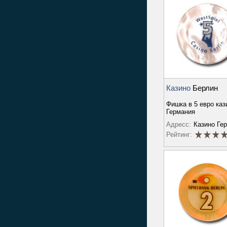
Казино
Берлин
Фишка в 5 евро каз
Германия
Адресс:
Казино Гер
Рейтинг: