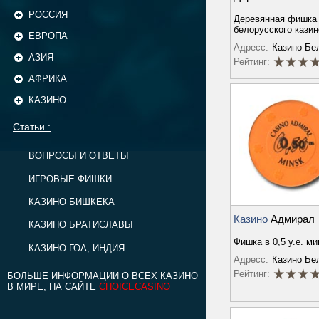
РОССИЯ
Деревянная фишка 
белорусского казин
ЕВРОПА
Адресс:
Казино Бе
АЗИЯ
Рейтинг:
АФРИКА
КАЗИНО
Статьи :
ВОПРОСЫ И ОТВЕТЫ
ИГРОВЫЕ ФИШКИ
КАЗИНО БИШКЕКА
Казино
Адмирал
КАЗИНО БРАТИСЛАВЫ
Фишка в 0,5 у.е. м
КАЗИНО ГОА, ИНДИЯ
Адресс:
Казино Бе
Рейтинг:
БОЛЬШЕ ИНФОРМАЦИИ О ВСЕХ КАЗИНО
В МИРЕ, НА САЙТЕ
CHOICECASINO