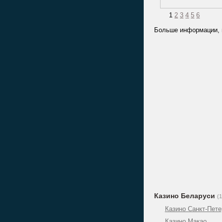
1
2
3
4
5
6
Больше информации, п
Казино Беларуси
(
Казино Санкт-Пете
Казино Макао