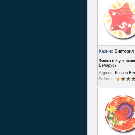
Казино
Виктория
Фишка в 5 у.е. каз
Беларусь
Адресс:
Казино Бе
Рейтинг: