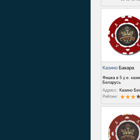
Казино
Бакара
Фишка в 5 у.е. каз
Беларусь
Адресс:
Казино Бе
Рейтинг: