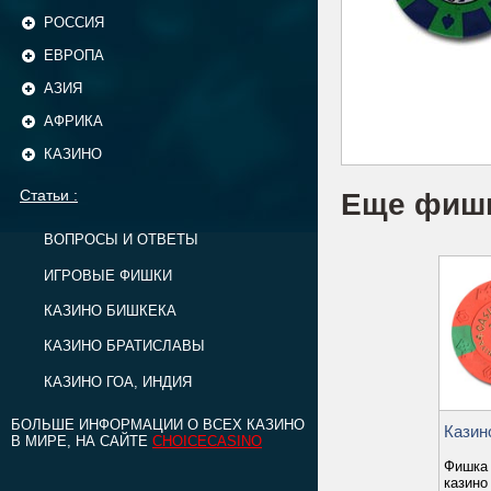
РОССИЯ
ЕВРОПА
АЗИЯ
АФРИКА
КАЗИНО
Статьи :
Еще фишк
ВОПРОСЫ И ОТВЕТЫ
ИГРОВЫЕ ФИШКИ
КАЗИНО БИШКЕКА
КАЗИНО БРАТИСЛАВЫ
КАЗИНО ГОА, ИНДИЯ
БОЛЬШЕ ИНФОРМАЦИИ О ВСЕХ КАЗИНО
Казин
В МИРЕ, НА САЙТЕ
CHOICECASINO
Фишка 
казино