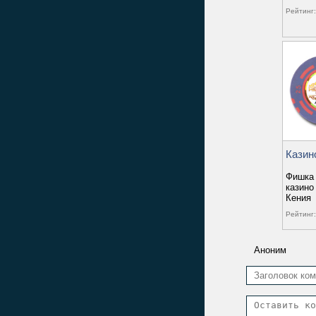
Рейтинг:
Казин
Фишка 
казино
Кения
Рейтинг:
Аноним