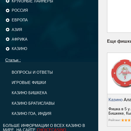
КРУИЗНЫЕ ЛАЙНЕРЫ
РОССИЯ
ЕВРОПА
АЗИЯ
АФРИКА
Еще фишки 
КАЗИНО
Статьи :
ВОПРОСЫ И ОТВЕТЫ
ИГРОВЫЕ ФИШКИ
КАЗИНО БИШКЕКА
Казино
Ала
КАЗИНО БРАТИСЛАВЫ
Фишка в 5 у
Бишкеке, Кы
КАЗИНО ГОА, ИНДИЯ
Рейтинг:
БОЛЬШЕ ИНФОРМАЦИИ О ВСЕХ КАЗИНО В
МИРЕ, НА САЙТЕ
CHOICECASINO