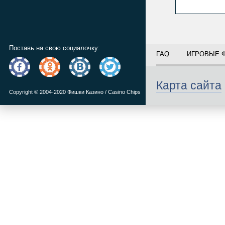
Поставь на свою социалочку:
FAQ
ИГРОВЫЕ 
Карта сайта
Copyright © 2004-2020 Фишки Казино / Casino Chips