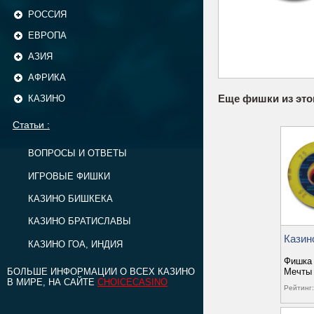
РОССИЯ
ЕВРОПА
АЗИЯ
АФРИКА
Еще фишки из это
КАЗИНО
Статьи :
ВОПРОСЫ И ОТВЕТЫ
ИГРОВЫЕ ФИШКИ
КАЗИНО БИШКЕКА
КАЗИНО БРАТИСЛАВЫ
Казин
КАЗИНО ГОА, ИНДИЯ
Фишка 
Мечты 
БОЛЬШЕ ИНФОРМАЦИИ О ВСЕХ КАЗИНО
В МИРЕ, НА САЙТЕ
CHOICECASINO
Рейтинг: