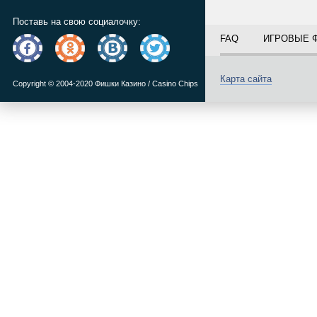
Поставь на свою социалочку:
FAQ
ИГРОВЫЕ 
Карта сайта
Copyright © 2004-2020 Фишки Казино / Casino Chips