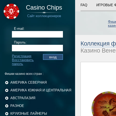
FAQ
ИГРОВЫЕ 
Casino Chips
Сайт коллекционеров
Фиш
кази
E-mail:
Коллекция ф
Пароль:
Казино Вен
Регистрация
Восстановить
пароль
Фишки казино всех стран :
АМЕРИКА СЕВЕРНАЯ
АМЕРИКА ЮЖНАЯ И ЦЕНТРАЛЬНАЯ
АВСТРАЛАЗИЯ
РАЗНОЕ
КРУИЗНЫЕ ЛАЙНЕРЫ