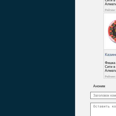
Сити в
Алмати
Рейтинг:
Казин
Фишка 
Сити в
Алмати
Рейтинг:
Аноним