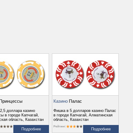
Принцессы
Казино
Палас
2,5 доллара казино
Фишка в 5 долларов казино Палас
ы в городе Капчагай,
в городе Капчагай, Алматинская
кая область, Казахстан
область, Казахстан
Рейтинг:
Подробнее
Подробнее