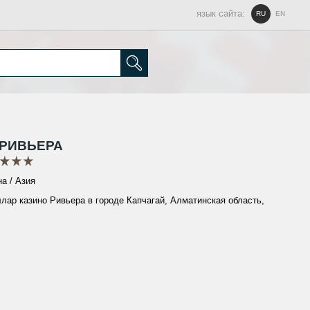
язык сайта:
RU
EN
РИВЬЕРА
а / Азия
лар казино Ривьера в городе Капчагай, Алматинская область,