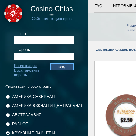
FAQ
ИГРОВЫЕ 
Casino Chips
Сайт коллекционеров
Фиш
кази
E-mail:
Коллекция фишек все
Пароль:
Регистрация
Восстановить
пароль
Фишки казино всех стран :
АМЕРИКА СЕВЕРНАЯ
АМЕРИКА ЮЖНАЯ И ЦЕНТРАЛЬНАЯ
АВСТРАЛАЗИЯ
РАЗНОЕ
КРУИЗНЫЕ ЛАЙНЕРЫ