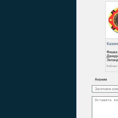
Казин
Фишка 
Даниди
Зелан
Рейтинг:
Аноним