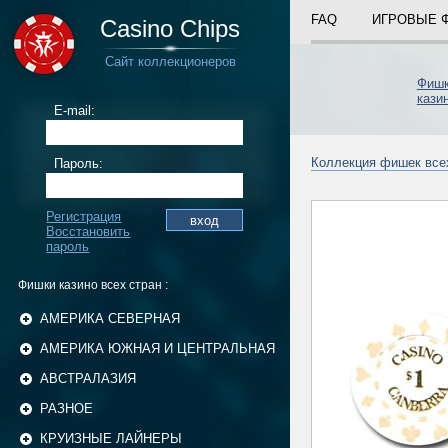
FAQ
ИГРОВЫЕ 
Casino Chips
Сайт коллекционеров
Фиш
кази
E-mail:
Коллекция фишек все
Пароль:
Регистрация
Восстановить
пароль
Фишки казино всех стран :
АМЕРИКА СЕВЕРНАЯ
АМЕРИКА ЮЖНАЯ И ЦЕНТРАЛЬНАЯ
АВСТРАЛАЗИЯ
РАЗНОЕ
КРУИЗНЫЕ ЛАЙНЕРЫ