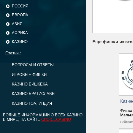
РОССИЯ
ЕВРОПА
АЗИЯ
АФРИКА
Еще фишки из это
КАЗИНО
Статьи :
ВОПРОСЫ И ОТВЕТЫ
ИГРОВЫЕ ФИШКИ
КАЗИНО БИШКЕКА
КАЗИНО БРАТИСЛАВЫ
Казин
КАЗИНО ГОА, ИНДИЯ
Фишка 
Мельбу
БОЛЬШЕ ИНФОРМАЦИИ О ВСЕХ КАЗИНО
В МИРЕ, НА САЙТЕ
CHOICECASINO
Рейтинг: