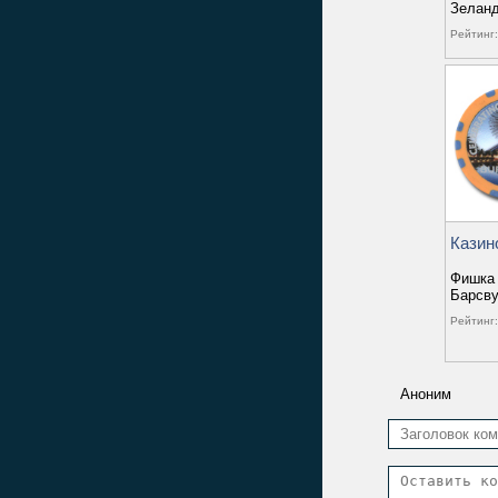
Зелан
Рейтинг:
Казин
Фишка 
Барсву
Рейтинг:
Аноним