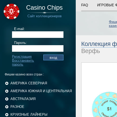
FAQ
ИГРОВЫЕ 
Casino Chips
Сайт коллекционеров
Фиш
кази
E-mail:
Коллекция ф
Пароль:
Верфь
Регистрация
Восстановить
пароль
Фишки казино всех стран :
АМЕРИКА СЕВЕРНАЯ
АМЕРИКА ЮЖНАЯ И ЦЕНТРАЛЬНАЯ
АВСТРАЛАЗИЯ
РАЗНОЕ
КРУИЗНЫЕ ЛАЙНЕРЫ