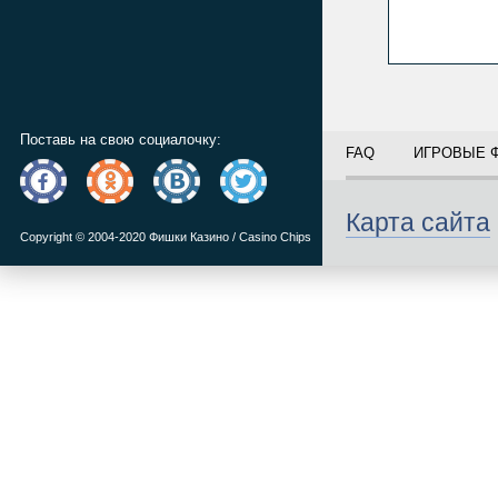
Поставь на свою социалочку:
FAQ
ИГРОВЫЕ 
Карта сайта
Copyright © 2004-2020 Фишки Казино / Casino Chips