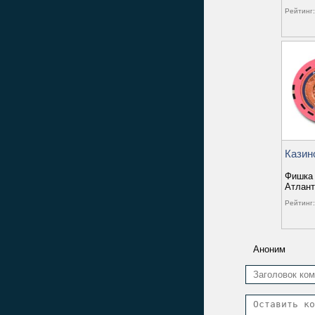
Рейтинг:
Казин
Фишка 
Атлант
Рейтинг:
Аноним