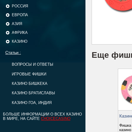
РОССИЯ
ЕВРОПА
АЗИЯ
АФРИКА
КАЗИНО
Статьи :
Еще фишк
ВОПРОСЫ И ОТВЕТЫ
ИГРОВЫЕ ФИШКИ
КАЗИНО БИШКЕКА
КАЗИНО БРАТИСЛАВЫ
КАЗИНО ГОА, ИНДИЯ
БОЛЬШЕ ИНФОРМАЦИИ О ВСЕХ КАЗИНО
Казин
В МИРЕ, НА САЙТЕ
CHOICECASINO
Фишка 
казино