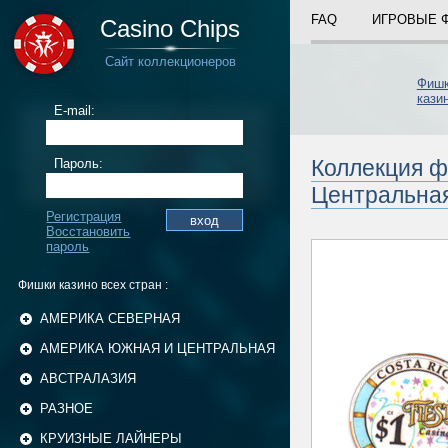
FAQ
ИГРОВЫЕ 
Casino Chips
Сайт коллекционеров
Фиш
кази
E-mail:
Коллекция ф
Пароль:
Центральна
Регистрация
Восстановить
пароль
Фишки казино всех стран :
АМЕРИКА СЕВЕРНАЯ
АМЕРИКА ЮЖНАЯ И ЦЕНТРАЛЬНАЯ
АВСТРАЛАЗИЯ
РАЗНОЕ
КРУИЗНЫЕ ЛАЙНЕРЫ