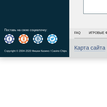
Поставь на свою социалочку:
FAQ
ИГРОВЫЕ 
Карта сайта
Copyright © 2004-2020 Фишки Казино / Casino Chips