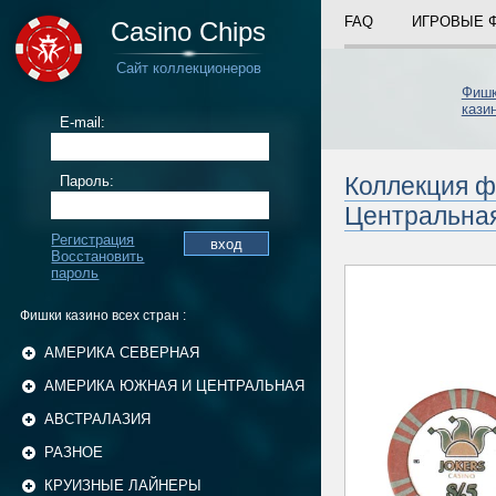
FAQ
ИГРОВЫЕ 
Casino Chips
Сайт коллекционеров
Фиш
кази
E-mail:
Коллекция ф
Пароль:
Центральна
Регистрация
Восстановить
пароль
Фишки казино всех стран :
АМЕРИКА СЕВЕРНАЯ
АМЕРИКА ЮЖНАЯ И ЦЕНТРАЛЬНАЯ
АВСТРАЛАЗИЯ
РАЗНОЕ
КРУИЗНЫЕ ЛАЙНЕРЫ