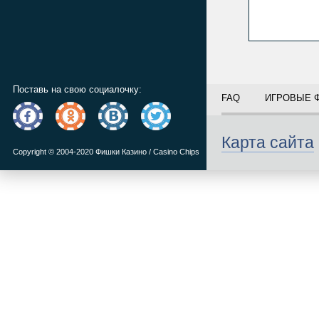
Поставь на свою социалочку:
FAQ
ИГРОВЫЕ 
Карта сайта
Copyright © 2004-2020 Фишки Казино / Casino Chips