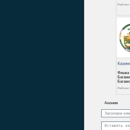
Рейтинг:
Казин
Фишка 
Багами
Багамс
Рейтинг:
Аноним