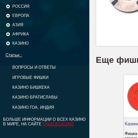
РОССИЯ
ЕВРОПА
АЗИЯ
АФРИКА
КАЗИНО
Статьи :
Еще фишк
ВОПРОСЫ И ОТВЕТЫ
ИГРОВЫЕ ФИШКИ
КАЗИНО БИШКЕКА
КАЗИНО БРАТИСЛАВЫ
КАЗИНО ГОА, ИНДИЯ
БОЛЬШЕ ИНФОРМАЦИИ О ВСЕХ КАЗИНО
Казин
В МИРЕ, НА САЙТЕ
CHOICECASINO
Фишка 