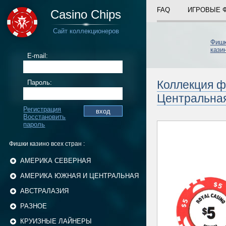
FAQ
ИГРОВЫЕ 
Casino Chips
Сайт коллекционеров
Фиш
кази
E-mail:
Коллекция ф
Пароль:
Центральна
Регистрация
Восстановить
пароль
Фишки казино всех стран :
АМЕРИКА СЕВЕРНАЯ
АМЕРИКА ЮЖНАЯ И ЦЕНТРАЛЬНАЯ
АВСТРАЛАЗИЯ
РАЗНОЕ
КРУИЗНЫЕ ЛАЙНЕРЫ