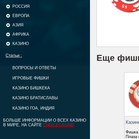
РОССИЯ
ЕВРОПА
АЗИЯ
АФРИКА
КАЗИНО
Статьи :
Еще фишк
ВОПРОСЫ И ОТВЕТЫ
ИГРОВЫЕ ФИШКИ
КАЗИНО БИШКЕКА
КАЗИНО БРАТИСЛАВЫ
КАЗИНО ГОА, ИНДИЯ
БОЛЬШЕ ИНФОРМАЦИИ О ВСЕХ КАЗИНО
Казин
В МИРЕ, НА САЙТЕ
CHOICECASINO
Фишка 
Плаза 