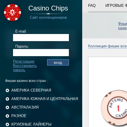
FAQ
ИГРОВЫЕ 
Casino Chips
Сайт коллекционеров
Фиш
кази
E-mail:
Коллекция фишек все
Пароль:
Регистрация
Восстановить
пароль
Фишки казино всех стран :
АМЕРИКА СЕВЕРНАЯ
АМЕРИКА ЮЖНАЯ И ЦЕНТРАЛЬНАЯ
АВСТРАЛАЗИЯ
РАЗНОЕ
КРУИЗНЫЕ ЛАЙНЕРЫ