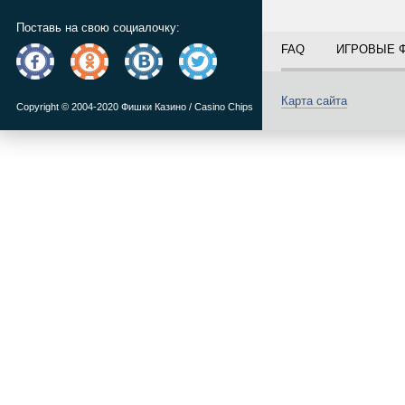
Поставь на свою социалочку:
FAQ
ИГРОВЫЕ 
Карта сайта
Copyright © 2004-2020 Фишки Казино / Casino Chips