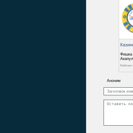
Казин
Фишка 
Акапул
Рейтинг:
Аноним