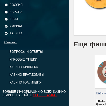
РОССИЯ
ЕВРОПА
АЗИЯ
АФРИКА
КАЗИНО
Статьи :
Еще фишк
ВОПРОСЫ И ОТВЕТЫ
ИГРОВЫЕ ФИШКИ
КАЗИНО БИШКЕКА
КАЗИНО БРАТИСЛАВЫ
КАЗИНО ГОА, ИНДИЯ
БОЛЬШЕ ИНФОРМАЦИИ О ВСЕХ КАЗИНО
Казин
В МИРЕ, НА САЙТЕ
CHOICECASINO
Фишка 
Дом в 