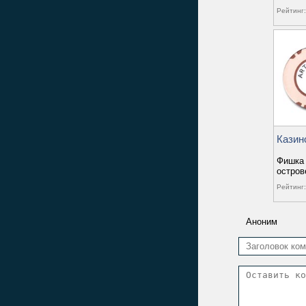
Рейтинг:
Казин
Фишка 
остров
Рейтинг:
Аноним