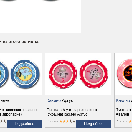
из этого региона
илек
Казино
Аргус
Казино
.е. киевского казино
Фишка в 5 у.е. харьковского
Фишка в 
 Гидропарке)
(Украина) казино Аргус
Авалон
Рейтинг:
Рейтинг:
Подробнее
Подробнее