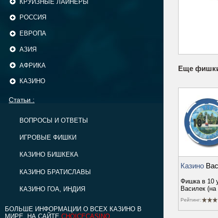
КРУИЗНЫЕ ЛАЙНЕРЫ
РОССИЯ
ЕВРОПА
АЗИЯ
АФРИКА
Еще фишки 
КАЗИНО
Статьи :
ВОПРОСЫ И ОТВЕТЫ
ИГРОВЫЕ ФИШКИ
КАЗИНО БИШКЕКА
Казино
Вас
КАЗИНО БРАТИСЛАВЫ
Фишка в 10 у
Василек (на
КАЗИНО ГОА, ИНДИЯ
Рейтинг:
БОЛЬШЕ ИНФОРМАЦИИ О ВСЕХ КАЗИНО В
МИРЕ, НА САЙТЕ
CHOICECASINO