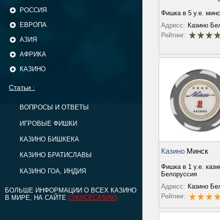
РОССИЯ
Фишка в 5 у.е. мин
ЕВРОПА
Адресс:
Казино Бе
Рейтинг:
АЗИЯ
АФРИКА
КАЗИНО
Статьи :
ВОПРОСЫ И ОТВЕТЫ
ИГРОВЫЕ ФИШКИ
КАЗИНО БИШКЕКА
Казино
Минск
КАЗИНО БРАТИСЛАВЫ
Фишка в 1 у.е. каз
КАЗИНО ГОА, ИНДИЯ
Белоруссия
Адресс:
Казино Бе
БОЛЬШЕ ИНФОРМАЦИИ О ВСЕХ КАЗИНО
Рейтинг:
В МИРЕ, НА САЙТЕ
CHOICECASINO