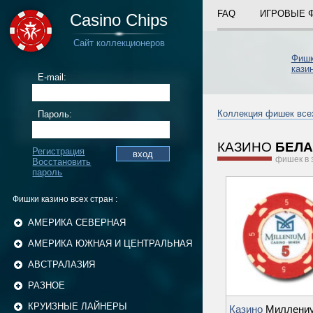
FAQ
ИГРОВЫЕ 
Casino Chips
Сайт коллекционеров
Фиш
кази
E-mail:
Коллекция фишек все
Пароль:
КАЗИНО
БЕЛА
Регистрация
фишек в 
Восстановить
пароль
Фишки казино всех стран :
АМЕРИКА СЕВЕРНАЯ
АМЕРИКА ЮЖНАЯ И ЦЕНТРАЛЬНАЯ
АВСТРАЛАЗИЯ
РАЗНОЕ
КРУИЗНЫЕ ЛАЙНЕРЫ
Казино
Миллени