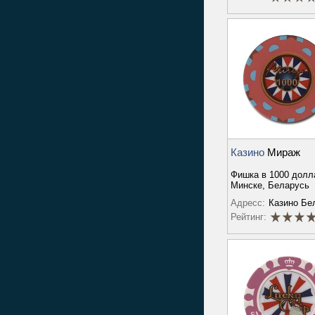
Казино
Мираж
Фишка в 1000 долл
Минске, Беларусь
Адресс:
Казино Бе
Рейтинг: