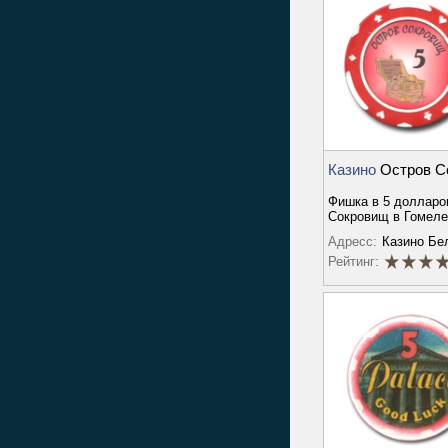
Казино
Остров С
Фишка в 5 долларо
Сокровищ в Гомеле
Адресс:
Казино Бе
Рейтинг: