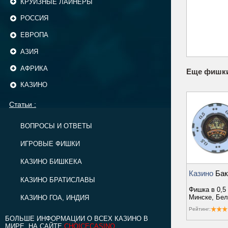
КРУИЗНЫЕ ЛАЙНЕРЫ
РОССИЯ
ЕВРОПА
АЗИЯ
АФРИКА
Еще фишки 
КАЗИНО
Статьи :
ВОПРОСЫ И ОТВЕТЫ
ИГРОВЫЕ ФИШКИ
КАЗИНО БИШКЕКА
Казино
Бак
КАЗИНО БРАТИСЛАВЫ
Фишка в 0,5 
Минске, Бе
КАЗИНО ГОА, ИНДИЯ
Рейтинг:
БОЛЬШЕ ИНФОРМАЦИИ О ВСЕХ КАЗИНО В
МИРЕ, НА САЙТЕ
CHOICECASINO