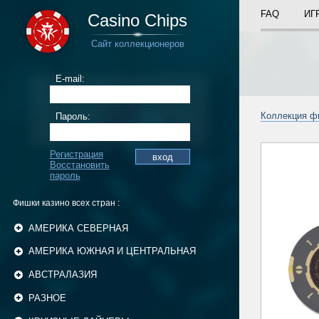
FAQ
ИГ
Casino Chips
Сайт коллекционеров
E-mail:
Коллекция ф
Пароль:
Регистрация
Восстановить
пароль
Фишки казино всех стран :
АМЕРИКА СЕВЕРНАЯ
АМЕРИКА ЮЖНАЯ И ЦЕНТРАЛЬНАЯ
АВСТРАЛАЗИЯ
РАЗНОЕ