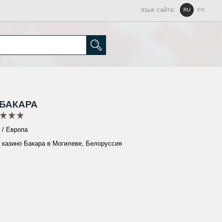
язык сайта:
RU
EN
БАКАРА
 / Европа
. казино Бакара в Могилеве, Белоруссия