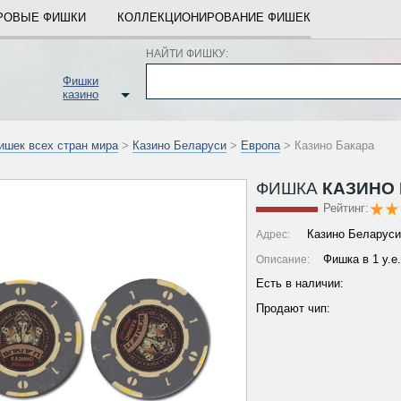
РОВЫЕ ФИШКИ
КОЛЛЕКЦИОНИРОВАНИЕ ФИШЕК
НАЙТИ ФИШКУ:
Фишки
казино
ишек всех стран мира
>
Казино Беларуси
>
Европа
> Казино Бакара
ФИШКА
КАЗИНО 
Рейтинг:
Казино Беларуси
Адрес:
Фишка в 1 у.е
Описание:
Ecть в наличии:
Продают чип: