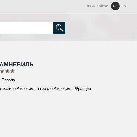
язык сайта:
RU
EN
 АМНЕВИЛЬ
/ Европа
ро казино Амневиль в городе Амневиль, Франция