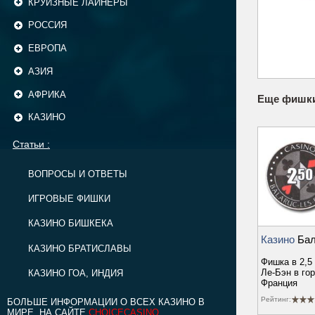
КРУИЗНЫЕ ЛАЙНЕРЫ
РОССИЯ
ЕВРОПА
АЗИЯ
АФРИКА
Еще фишки 
КАЗИНО
Статьи :
ВОПРОСЫ И ОТВЕТЫ
ИГРОВЫЕ ФИШКИ
КАЗИНО БИШКЕКА
Казино
Бал
КАЗИНО БРАТИСЛАВЫ
Фишка в 2,5
Ле-Бэн в го
КАЗИНО ГОА, ИНДИЯ
Франция
Рейтинг:
БОЛЬШЕ ИНФОРМАЦИИ О ВСЕХ КАЗИНО В
МИРЕ, НА САЙТЕ
CHOICECASINO