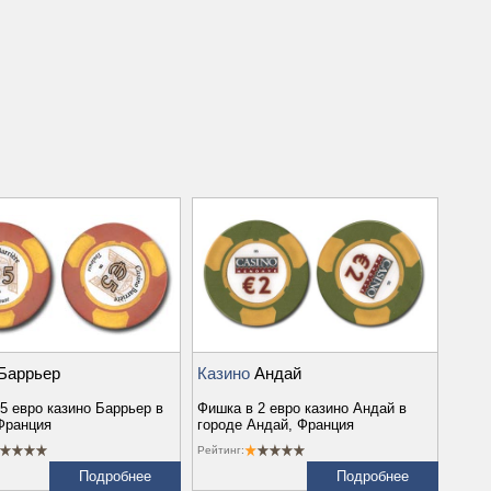
Баррьер
Казино
Андай
5 евро казино Баррьер в
Фишка в 2 евро казино Андай в
Франция
городе Андай, Франция
Рейтинг:
Подробнее
Подробнее