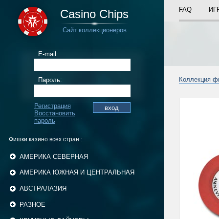
FAQ
ИГ
Casino Chips
Сайт коллекционеров
E-mail:
Коллекция ф
Пароль:
Регистрация
Восстановить
пароль
Фишки казино всех стран :
АМЕРИКА СЕВЕРНАЯ
АМЕРИКА ЮЖНАЯ И ЦЕНТРАЛЬНАЯ
АВСТРАЛАЗИЯ
РАЗНОЕ