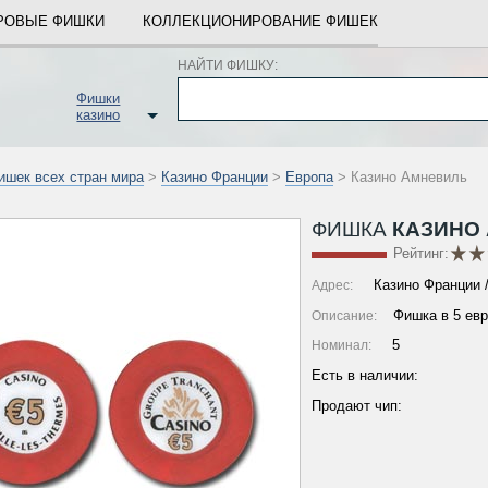
РОВЫЕ ФИШКИ
КОЛЛЕКЦИОНИРОВАНИЕ ФИШЕК
НАЙТИ ФИШКУ:
Фишки
казино
ишек всех стран мира
>
Казино Франции
>
Европа
> Казино Амневиль
ФИШКА
КАЗИНО
Рейтинг:
Казино Франции 
Адрес:
Фишка в 5 ев
Описание:
5
Номинал:
Ecть в наличии:
Продают чип: