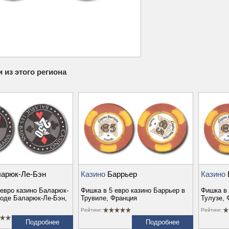
из этого региона
арюк-Ле-Бэн
Казино
Баррьер
Казино
 евро казино Баларюк-
Фишка в 5 евро казино Баррьер в
Фишка в 
роде Баларюк-Ле-Бэн,
Трувиле, Франция
Тулузе, 
Рейтинг:
Рейтинг:
Подробнее
Подробнее