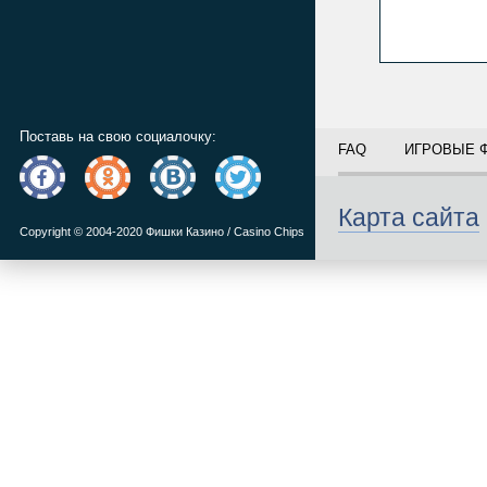
Поставь на свою социалочку:
FAQ
ИГРОВЫЕ 
Карта сайта
Copyright © 2004-2020 Фишки Казино / Casino Chips