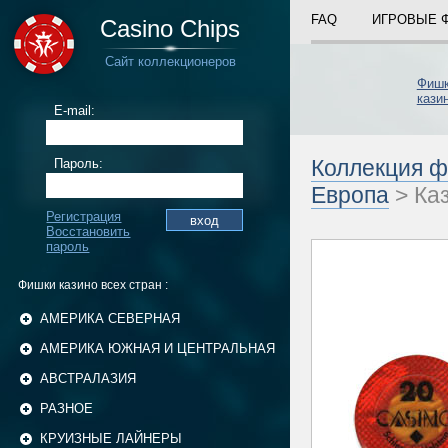
FAQ
ИГРОВЫЕ 
Casino Chips
Сайт коллекционеров
Фиш
кази
E-mail:
Коллекция ф
Пароль:
Европа
> Ка
Регистрация
Восстановить
пароль
Фишки казино всех стран :
АМЕРИКА СЕВЕРНАЯ
АМЕРИКА ЮЖНАЯ И ЦЕНТРАЛЬНАЯ
АВСТРАЛАЗИЯ
РАЗНОЕ
КРУИЗНЫЕ ЛАЙНЕРЫ