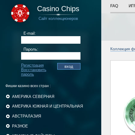
FAQ
ИГ
Casino Chips
Сайт коллекционеров
E-mail:
Коллекция ф
Пароль:
Регистрация
Восстановить
пароль
Фишки казино всех стран :
АМЕРИКА СЕВЕРНАЯ
АМЕРИКА ЮЖНАЯ И ЦЕНТРАЛЬНАЯ
АВСТРАЛАЗИЯ
РАЗНОЕ