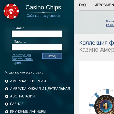
FAQ
ИГРОВЫЕ 
Casino Chips
Сайт коллекционеров
Фиш
кази
E-mail:
Коллекция ф
Пароль:
Казино Аме
Регистрация
Восстановить
пароль
Фишки казино всех стран :
АМЕРИКА СЕВЕРНАЯ
АМЕРИКА ЮЖНАЯ И ЦЕНТРАЛЬНАЯ
АВСТРАЛАЗИЯ
РАЗНОЕ
КРУИЗНЫЕ ЛАЙНЕРЫ