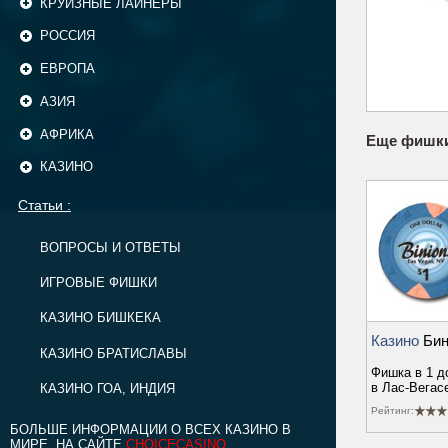
КРУИЗНЫЕ ЛАЙНЕРЫ
РОССИЯ
ЕВРОПА
АЗИЯ
АФРИКА
Еще фишки 
КАЗИНО
Статьи :
ВОПРОСЫ И ОТВЕТЫ
ИГРОВЫЕ ФИШКИ
КАЗИНО БИШКЕКА
Казино
Бин
КАЗИНО БРАТИСЛАВЫ
Фишка в 1 д
в Лас-Вегас
КАЗИНО ГОА, ИНДИЯ
Рейтинг:
БОЛЬШЕ ИНФОРМАЦИИ О ВСЕХ КАЗИНО В
МИРЕ, НА САЙТЕ
CHOICECASINO