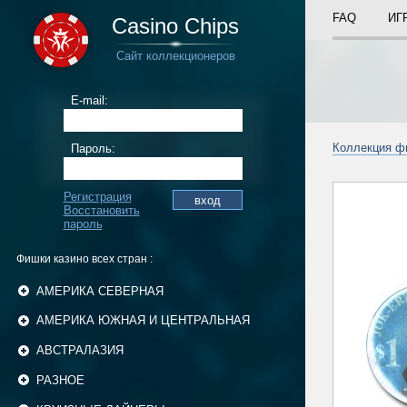
FAQ
ИГ
Casino Chips
Сайт коллекционеров
E-mail:
Коллекция ф
Пароль:
Регистрация
Восстановить
пароль
Фишки казино всех стран :
АМЕРИКА СЕВЕРНАЯ
АМЕРИКА ЮЖНАЯ И ЦЕНТРАЛЬНАЯ
АВСТРАЛАЗИЯ
РАЗНОЕ