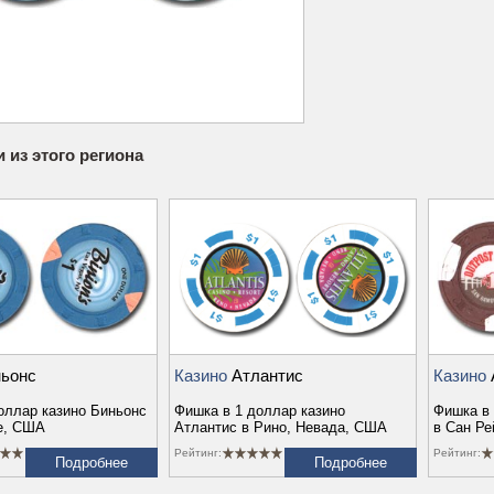
из этого региона
ьонс
Казино
Атлантис
Казино
оллар казино Биньонс
Фишка в 1 доллар казино
Фишка в 
е, США
Атлантис в Рино, Невада, США
в Сан Р
Рейтинг:
Рейтинг:
Подробнее
Подробнее