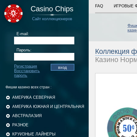
FAQ
ИГРОВЫЕ 
Casino Chips
Сайт коллекционеров
Фиш
кази
E-mail:
Коллекция ф
Пароль:
Казино Нор
Регистрация
Восстановить
пароль
Фишки казино всех стран :
АМЕРИКА СЕВЕРНАЯ
АМЕРИКА ЮЖНАЯ И ЦЕНТРАЛЬНАЯ
АВСТРАЛАЗИЯ
РАЗНОЕ
КРУИЗНЫЕ ЛАЙНЕРЫ