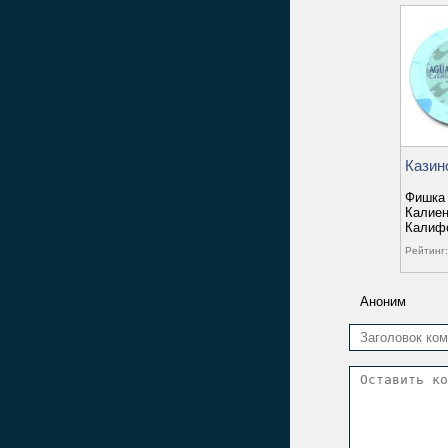
Казин
Фишка 
Калиен
Калиф
Рейтинг:
Аноним