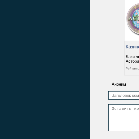
Казин
Лаки-ч
Астори
Рейтинг:
Аноним