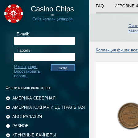
FAQ
ИГРОВЫЕ 
Casino Chips
Сайт коллекционеров
Фиш
кази
E-mail:
Коллекция фишек все
Пароль:
Регистрация
Восстановить
пароль
Фишки казино всех стран :
АМЕРИКА СЕВЕРНАЯ
АМЕРИКА ЮЖНАЯ И ЦЕНТРАЛЬНАЯ
АВСТРАЛАЗИЯ
РАЗНОЕ
КРУИЗНЫЕ ЛАЙНЕРЫ