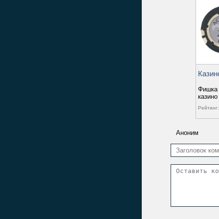
Казин
Фишка 
казино
Рейтинг:
Аноним