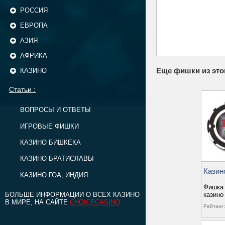
РОССИЯ
ЕВРОПА
АЗИЯ
АФРИКА
Еще фишки из это
КАЗИНО
Статьи :
ВОПРОСЫ И ОТВЕТЫ
ИГРОВЫЕ ФИШКИ
КАЗИНО БИШКЕКА
КАЗИНО БРАТИСЛАВЫ
Казин
КАЗИНО ГОА, ИНДИЯ
Фишка 
казино
БОЛЬШЕ ИНФОРМАЦИИ О ВСЕХ КАЗИНО
В МИРЕ, НА САЙТЕ
CHOICECASINO
Рейтинг: