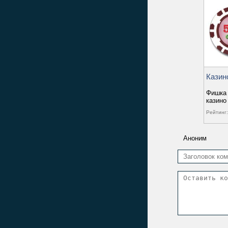
Казин
Фишка 
казино
Рейтинг:
Аноним