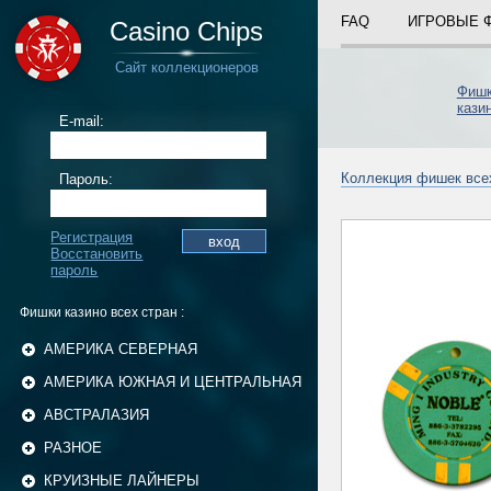
FAQ
ИГРОВЫЕ 
Casino Chips
Сайт коллекционеров
Фиш
кази
E-mail:
Коллекция фишек все
Пароль:
Регистрация
Восстановить
пароль
Фишки казино всех стран :
АМЕРИКА СЕВЕРНАЯ
АМЕРИКА ЮЖНАЯ И ЦЕНТРАЛЬНАЯ
АВСТРАЛАЗИЯ
РАЗНОЕ
КРУИЗНЫЕ ЛАЙНЕРЫ