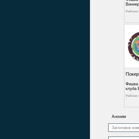
Виннер
Рейтинг:
Покер
Фишка 
клуба 
Рейтинг:
Аноним