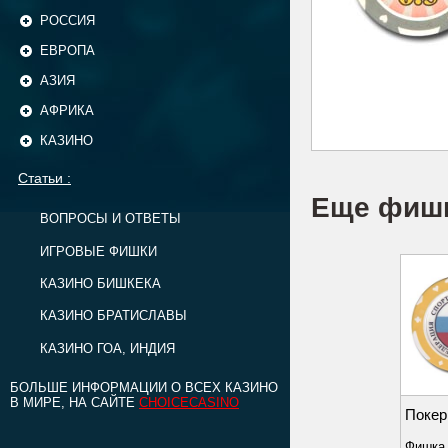
РОССИЯ
ЕВРОПА
АЗИЯ
АФРИКА
КАЗИНО
Статьи :
Еще фишк
ВОПРОСЫ И ОТВЕТЫ
ИГРОВЫЕ ФИШКИ
КАЗИНО БИШКЕКА
КАЗИНО БРАТИСЛАВЫ
КАЗИНО ГОА, ИНДИЯ
БОЛЬШЕ ИНФОРМАЦИИ О ВСЕХ КАЗИНО
В МИРЕ, НА САЙТЕ
CHOICECASINO
Покер
Фишка 