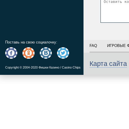
Поставь на свою социалочку:
FAQ
ИГРОВЫЕ 
Карта сайта
Copyright © 2004-2020 Фишки Казино / Casino Chips