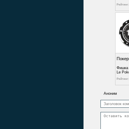
Рейтинг:
Покер
Фишка 
Le Pok
Рейтинг:
Аноним