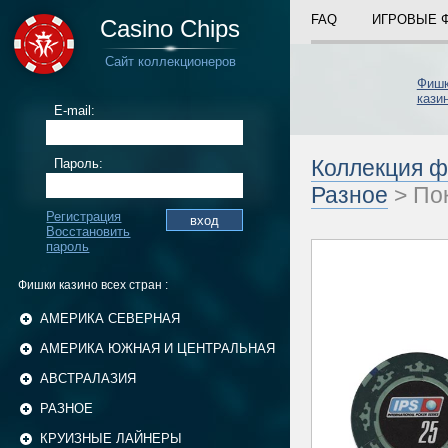
FAQ
ИГРОВЫЕ 
Casino Chips
Сайт коллекционеров
Фиш
кази
E-mail:
Коллекция ф
Пароль:
Разное
> Пок
Регистрация
Восстановить
пароль
Фишки казино всех стран :
АМЕРИКА СЕВЕРНАЯ
АМЕРИКА ЮЖНАЯ И ЦЕНТРАЛЬНАЯ
АВСТРАЛАЗИЯ
РАЗНОЕ
КРУИЗНЫЕ ЛАЙНЕРЫ