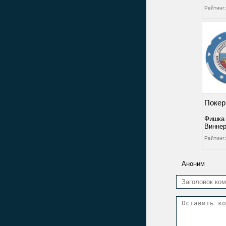
Рейтинг:
Покер
Фишка 
Виннер
Рейтинг:
Аноним