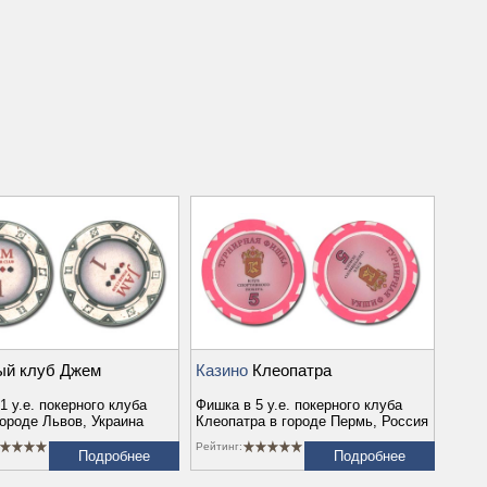
ый клуб Джем
Казино
Клеопатра
1 у.е. покерного клуба
Фишка в 5 у.е. покерного клуба
ороде Львов, Украина
Клеопатра в городе Пермь, Россия
Рейтинг:
Подробнее
Подробнее