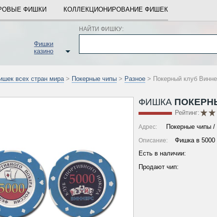
РОВЫЕ ФИШКИ
КОЛЛЕКЦИОНИРОВАНИЕ ФИШЕК
НАЙТИ ФИШКУ:
Фишки
казино
ишек всех стран мира
>
Покерные чипы
>
Разное
> Покерный клуб Винн
ФИШКА
ПОКЕРНЫ
Рейтинг:
Покерные чипы /
Адрес:
Фишка в 5000 
Описание:
Ecть в наличии:
Продают чип: