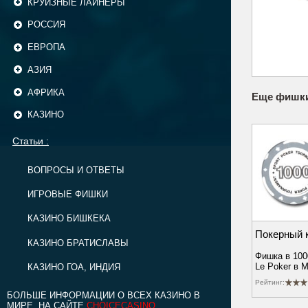
КРУИЗНЫЕ ЛАЙНЕРЫ
РОССИЯ
ЕВРОПА
АЗИЯ
АФРИКА
Еще фишки 
КАЗИНО
Статьи :
ВОПРОСЫ И ОТВЕТЫ
ИГРОВЫЕ ФИШКИ
КАЗИНО БИШКЕКА
Покерный 
КАЗИНО БРАТИСЛАВЫ
Фишка в 100
Le Poker в 
КАЗИНО ГОА, ИНДИЯ
Рейтинг:
БОЛЬШЕ ИНФОРМАЦИИ О ВСЕХ КАЗИНО В
МИРЕ, НА САЙТЕ
CHOICECASINO