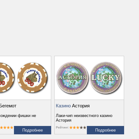
Бегемот
Казино
Астория
хождении фишки не
Лаки-чип неизвестного казино
Астория
Рейтинг:
Подробнее
Подробнее