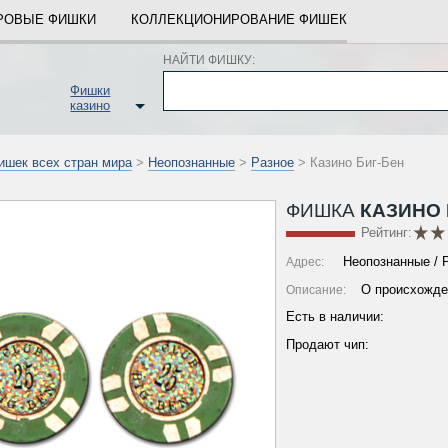
РОВЫЕ ФИШКИ
КОЛЛЕКЦИОНИРОВАНИЕ ФИШЕК
НАЙТИ ФИШКУ:
Фишки
казино
ишек всех стран мира
>
Неопознанные
>
Разное
> Казино Биг-Бен
ФИШКА
КАЗИНО 
Рейтинг:
Неопознанные / 
Адрес:
О происхожде
Описание:
Ecть в наличии:
Продают чип: