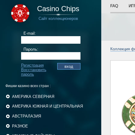
FAQ
ИГ
Casino Chips
Сайт коллекционеров
E-mail:
Коллекция ф
Пароль:
Регистрация
Восстановить
пароль
Фишки казино всех стран :
АМЕРИКА СЕВЕРНАЯ
АМЕРИКА ЮЖНАЯ И ЦЕНТРАЛЬНАЯ
АВСТРАЛАЗИЯ
РАЗНОЕ