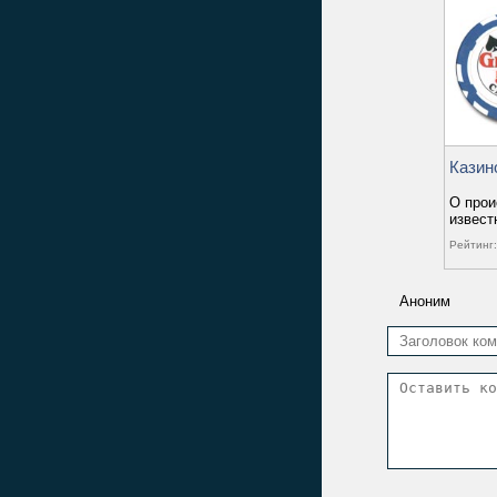
Казин
О прои
извест
Рейтинг:
Аноним