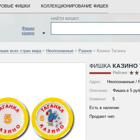
РОВЫЕ ФИШКИ
КОЛЛЕКЦИОНИРОВАНИЕ ФИШЕК
НАЙТИ ФИШКУ:
Фишки
казино
ишек всех стран мира
>
Неопознанные
>
Разное
> Казино Таганка
ФИШКА
КАЗИНО 
Рейтинг:
Неопознанные / 
Адрес:
Фишка в 5 руб
Описание:
5
Номинал:
Ecть в наличии:
Продают чип: