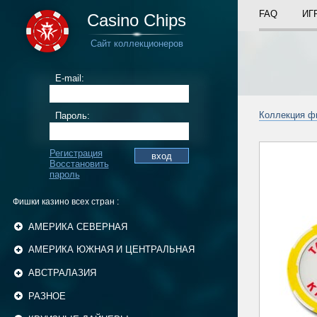
FAQ
ИГ
Casino Chips
Сайт коллекционеров
E-mail:
Коллекция ф
Пароль:
Регистрация
Восстановить
пароль
Фишки казино всех стран :
АМЕРИКА СЕВЕРНАЯ
АМЕРИКА ЮЖНАЯ И ЦЕНТРАЛЬНАЯ
АВСТРАЛАЗИЯ
РАЗНОЕ