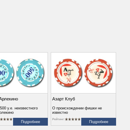
Арлекино
Азарт Клуб
500 у.е. неизвестного
О происхождении фишки не
рлекино
известно
Рейтинг:
Подробнее
Подробнее