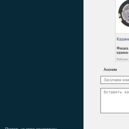
Казин
Фишка 
казино
Рейтинг:
Аноним