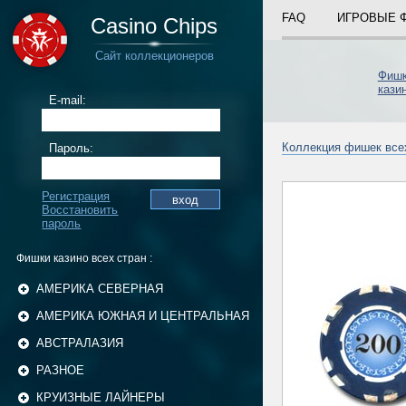
FAQ
ИГРОВЫЕ 
Casino Chips
Сайт коллекционеров
Фиш
кази
E-mail:
Коллекция фишек все
Пароль:
Регистрация
Восстановить
пароль
Фишки казино всех стран :
АМЕРИКА СЕВЕРНАЯ
АМЕРИКА ЮЖНАЯ И ЦЕНТРАЛЬНАЯ
АВСТРАЛАЗИЯ
РАЗНОЕ
КРУИЗНЫЕ ЛАЙНЕРЫ