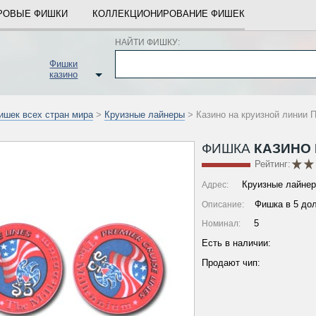
РОВЫЕ ФИШКИ
КОЛЛЕКЦИОНИРОВАНИЕ ФИШЕК
НАЙТИ ФИШКУ:
Фишки
казино
ишек всех стран мира
>
Круизные лайнеры
> Казино на круизной линии 
ФИШКА
КАЗИНО 
Рейтинг:
Круизные лайне
Адрес:
Фишка в 5 до
Описание:
5
Номинал:
Ecть в наличии:
Продают чип: