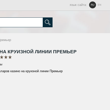
язык сайта:
RU
EN
Премьер
НА КРУИЗНОЙ ЛИНИИ ПРЕМЬЕР
ры
лларов казино на круизной линии Премьер