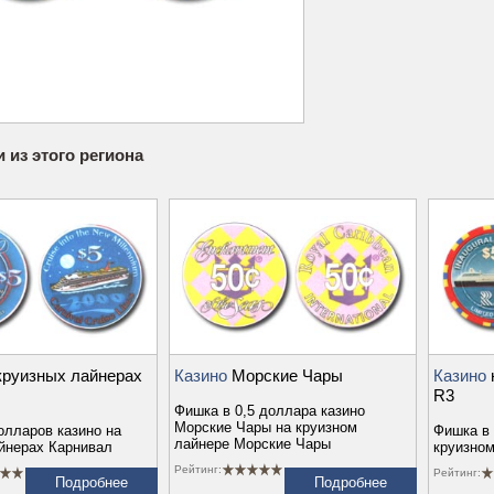
из этого региона
круизных лайнерах
Казино
Морские Чары
Казино
R3
Фишка в 0,5 доллара казино
Морские Чары на круизном
олларов казино на
Фишка в 
лайнере Морские Чары
йнерах Карнивал
круизном
Рейтинг:
Рейтинг:
Подробнее
Подробнее