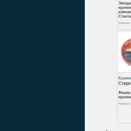
Звездн
круизн
компани
Стокго
Рейтинг:
Казин
Стерл
Фишка 
круизн
Рейтинг: