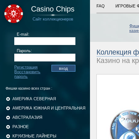
FAQ
ИГРОВЫЕ 
Casino Chips
Сайт коллекционеров
Фиш
кази
E-mail:
Коллекция ф
Пароль:
Казино на к
Регистрация
Восстановить
пароль
Фишки казино всех стран :
АМЕРИКА СЕВЕРНАЯ
АМЕРИКА ЮЖНАЯ И ЦЕНТРАЛЬНАЯ
АВСТРАЛАЗИЯ
РАЗНОЕ
КРУИЗНЫЕ ЛАЙНЕРЫ