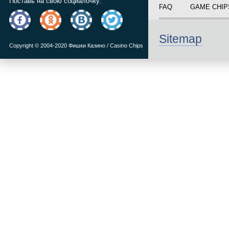
Поставь на свою социалочку:
FAQ
GAME CHIP
Sitemap
Copyright © 2004-2020 Фишки Казино / Casino Chips