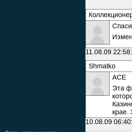
Коллекционе
Спаси
Измен
11.08.09 22:58
Shmatko
ACE
Эта ф
котор
Казин
крае. 
10.08.09 06:40