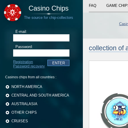
FAQ
GAME CHIP
Casino Chips
The source for chip-collectors
Casin
E-mail:
collection of 
Password:
Registration
Password recovery
Casinos chips from all countries :
NORTH AMERICA
CENTRAL AND SOUTH AMERICA
AUSTRALASIA
OTHER CHIPS
CRUISES