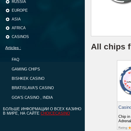
RUSSIA
EUROPE
ASIA
AFRICA
CASINOS
All chips 
Articles :
FAQ
GAMING CHIPS
BISHKEK CASINO
BRATISLAVA'S CASINO
GOA'S CASINO , INDIA
Casin
БОЛЬШЕ ИНФОРМАЦИИ О ВСЕХ КАЗИНО
В МИРЕ, НА САЙТЕ
CHOICECASINO
Chip i
Adrenal
Rating: