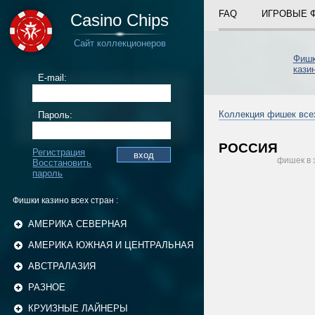
FAQ
ИГРОВЫЕ 
Casino Chips
Сайт коллекционеров
Фиш
кази
E-mail:
Коллекция фишек все
Пароль:
РОССИЯ
Регистрация
фишек в 
Восстановить
пароль
Фишки казино всех стран :
АМЕРИКА СЕВЕРНАЯ
АМЕРИКА ЮЖНАЯ И ЦЕНТРАЛЬНАЯ
АВСТРАЛАЗИЯ
РАЗНОЕ
КРУИЗНЫЕ ЛАЙНЕРЫ