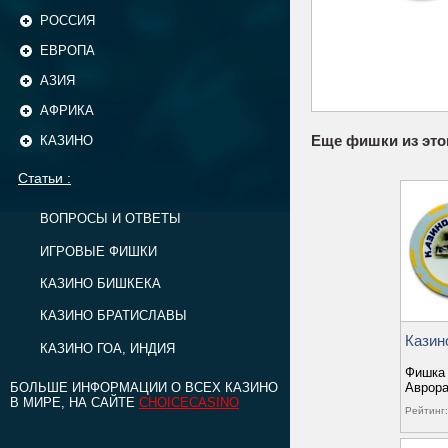
РОССИЯ
ЕВРОПА
АЗИЯ
АФРИКА
Еще фишки из это
КАЗИНО
Статьи :
ВОПРОСЫ И ОТВЕТЫ
ИГРОВЫЕ ФИШКИ
КАЗИНО БИШКЕКА
КАЗИНО БРАТИСЛАВЫ
Казин
КАЗИНО ГОА, ИНДИЯ
Фишка 
Аврор
БОЛЬШЕ ИНФОРМАЦИИ О ВСЕХ КАЗИНО
В МИРЕ, НА САЙТЕ
CHOICECASINO
Рейтинг: