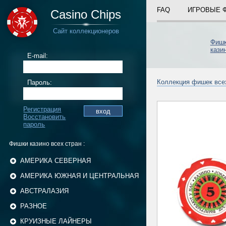
FAQ
ИГРОВЫЕ 
Casino Chips
Сайт коллекционеров
Фиш
кази
E-mail:
Коллекция фишек все
Пароль:
Регистрация
Восстановить
пароль
Фишки казино всех стран :
АМЕРИКА СЕВЕРНАЯ
АМЕРИКА ЮЖНАЯ И ЦЕНТРАЛЬНАЯ
АВСТРАЛАЗИЯ
РАЗНОЕ
КРУИЗНЫЕ ЛАЙНЕРЫ